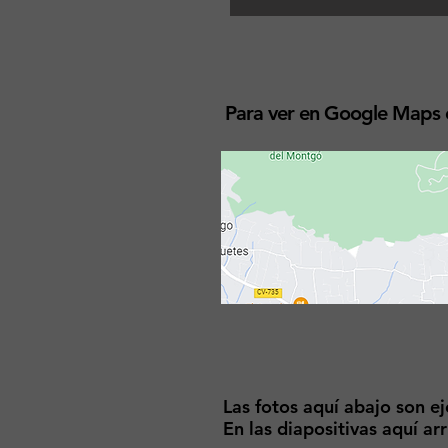
Para ver en Google Maps có
Las fotos aquí abajo son e
En las diapositivas aquí a