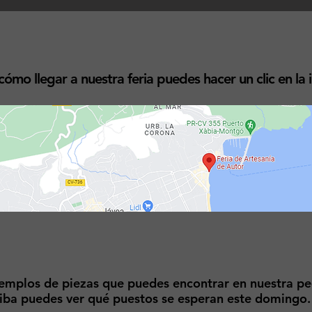
mo llegar a nuestra feria puedes hacer un clic en la
jemplos de piezas que puedes encontrar en nuestra pe
rriba puedes ver qué puestos se esperan este domingo.