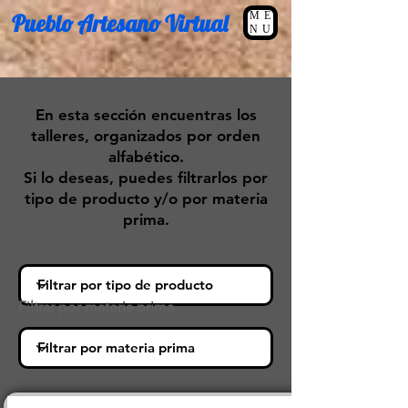
Pueblo Artesano Virtual
ME
NU
En esta sección encuentras los
talleres, organizados por orden
alfabético.
Si lo deseas, puedes filtrarlos por
tipo de producto y/o por materia
prima.
Filtrar por materia prima