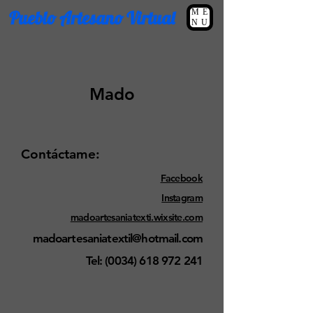
Pueblo Artesano Virtual
ME
NU
Mado
Contáctame:
Facebook
Instagram
madoartesaniatexti.wixsite.com
madoartesaniatextil@hotmail.com
Tel: (0034)
618 972 241