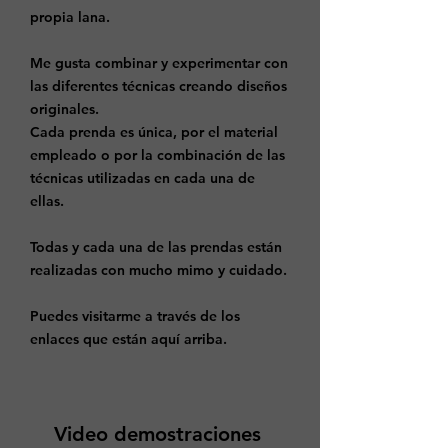
propia lana.
Me gusta combinar y experimentar con
las diferentes técnicas creando diseños
originales.
Cada prenda es única, por el material
empleado o por la combinación de las
técnicas utilizadas en cada una de
ellas.
Todas y cada una de las prendas están
realizadas con mucho mimo y cuidado.
Puedes visitarme a través de los
enlaces que están aquí arriba.​
Video demostraciones