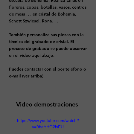
escuela de Bohemia. Realiza tallas en
floreros, copas, botellas, vasos, centros
de mesa. . . en cristal de Bohemia,
Schott Szwiesel, Rona. . .
También personaliza sus piezas con la
técnica del grabado de cristal. El
proceso de grabado se puede observar
en el vídeo aquí abajo.
Puedes contactar con él por teléfono o
e-mail (ver arriba).
Video demostraciones
https://www.youtube.com/watch?
v=9beYHO2lsFU