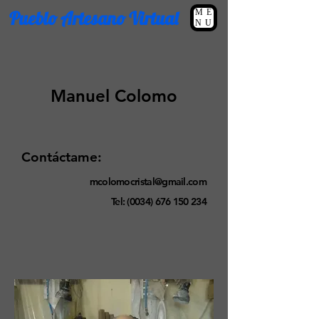
Pueblo Artesano Virtual
ME
NU
Manuel Colomo
Contáctame:
mcolomocristal@gmail.com
Tel: (0034)
676 150 234